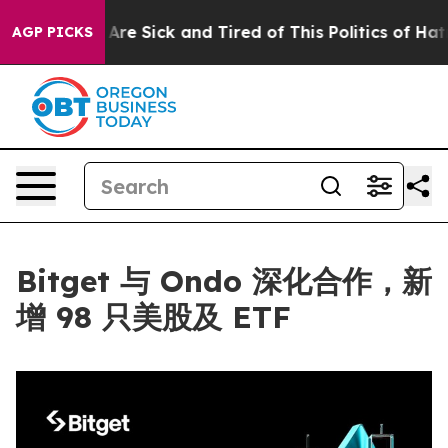
“People Are Sick and Tired of This Politics of Hatred”
AGP PICKS
Bitget 与 Ondo 深化合作，新
增 98 只美股及 ETF