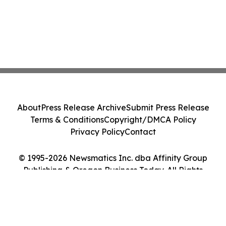
About
Press Release Archive
Submit Press Release
Terms & Conditions
Copyright/DMCA Policy
Privacy Policy
Contact
© 1995-2026 Newsmatics Inc. dba Affinity Group
Publishing & Oregon Business Today. All Rights
Reserved.
Cookie Settings / Your Privacy Choices