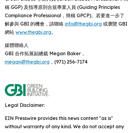
稱 GGP) 及指導原則合規專業人員 (Guiding Principles
Compliance Professional，簡稱 GPCP)。若要進一步了
解參與 GBI 的機會，請聯絡
info@thegbi.org
或瀏覽 GBI
網站
www.thegbi.org
。
媒體聯絡人
GBI 合作拓展副總裁 Megan Baker，
megan@thegbi.org
，(971) 256-7174
Legal Disclaimer:
EIN Presswire provides this news content "as is"
without warranty of any kind. We do not accept any